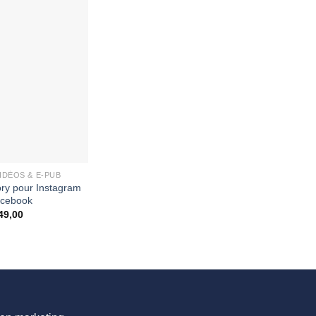
IDÉOS & E-PUB
ory pour Instagram
acebook
49,00