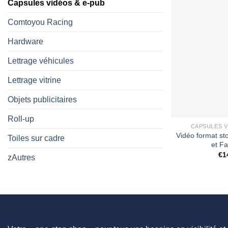
Capsules vidéos & e-pub
Comtoyou Racing
Hardware
Lettrage véhicules
Lettrage vitrine
Objets publicitaires
Roll-up
CAPSULES V
Vidéo format st
Toiles sur cadre
et F
€
1
zAutres