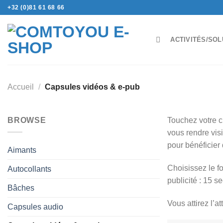
Passer
+32 (0)81 61 68 66
au
contenu
ACTIVITÉS/SOL
Accueil
/
Capsules vidéos & e-pub
BROWSE
Touchez votre c
vous rendre visi
pour bénéficier 
Aimants
Choisissez le f
Autocollants
publicité : 15 
Bâches
Vous attirez l’a
Capsules audio