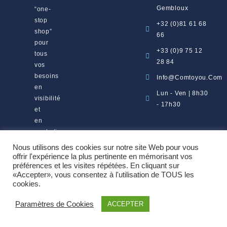
Gembloux
“one-
stop
+32 (0)81 61 68
shop”
66
pour
+33 (0)9 75 12
tous
28 84
vos
besoins
Info@comtoyou.com
en
Lun - Ven | 8h30
visibilité
- 17h30
et
en
marketing.
Nous utilisons des cookies sur notre site Web pour vous
offrir l'expérience la plus pertinente en mémorisant vos
préférences et les visites répétées. En cliquant sur
«Accepter», vous consentez à l'utilisation de TOUS les
Copyright 2026 ©
Comtoyou srl
cookies.
Paramètres de Cookies
ACCEPTER