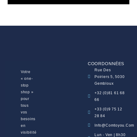
COORDONNÉES
Rue Des
Votre
Poiriers 5, 5030
« one-
Gembloux
stop
shop »
+32 (0)81 61 68
pour
66
tous
+33 (0)9 75 12
vos
28 84
besoins
Info@comtoyou.com
en
visibilité
Lun - Ven | 8h30