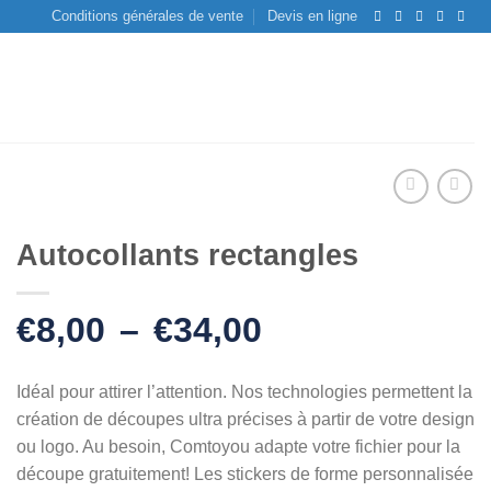
Conditions générales de vente
Devis en ligne
Autocollants rectangles
Plage
€
8,00
–
€
34,00
de
prix :
Idéal pour attirer l’attention. Nos technologies permettent la
création de découpes ultra précises à partir de votre design
€8,00
ou logo. Au besoin, Comtoyou adapte votre fichier pour la
à
découpe gratuitement! Les stickers de forme personnalisée