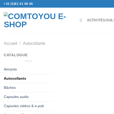
Passer
+32 (0)81 61 68 66
au
contenu
ACTIVITÉS/SOL
Accueil
/
Autocollants
CATALOGUE
Aimants
Autocollants
Bâches
Capsules audio
Capsules vidéos & e-pub