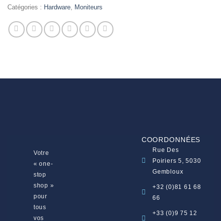
Catégories :
Hardware
,
Moniteurs
COORDONNÉES
Rue Des
Votre
Poiriers 5, 5030
« one-
Gembloux
stop
shop »
+32 (0)81 61 68
pour
66
tous
+33 (0)9 75 12
vos