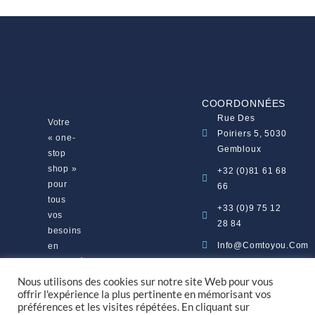
COORDONNÉES
Rue Des
Votre
Poiriers 5, 5030
« one-
Gembloux
stop
shop »
+32 (0)81 61 68
pour
66
tous
+33 (0)9 75 12
vos
28 84
besoins
Info@comtoyou.com
en
visibilité
Lun - Ven | 8h30
et
Nous utilisons des cookies sur notre site Web pour vous
- 17h30
en
offrir l'expérience la plus pertinente en mémorisant vos
préférences et les visites répétées. En cliquant sur
marketing.