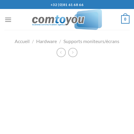
+32 (0)81 61 68 66
0
Accueil
/
Hardware
/
Supports moniteurs/écrans