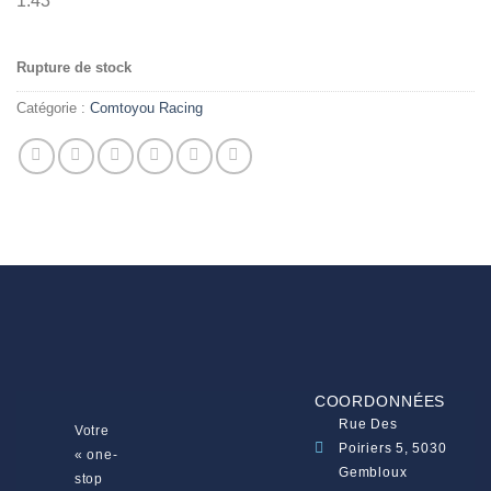
1:43
Rupture de stock
Catégorie :
Comtoyou Racing
COORDONNÉES
Rue Des
Votre
Poiriers 5, 5030
« one-
Gembloux
stop