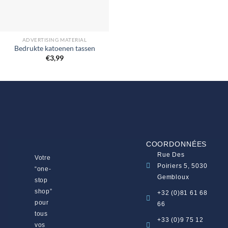
ADVERTISING MATERIAL
Bedrukte katoenen tassen
€
3,99
COORDONNÉES
Rue Des
Votre
Poiriers 5, 5030
“one-
Gembloux
stop
shop”
+32 (0)81 61 68
pour
66
tous
+33 (0)9 75 12
vos