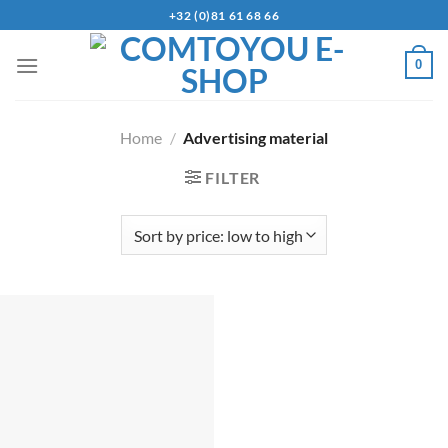
+32 (0)81 61 68 66
0
Home
/
Advertising material
FILTER