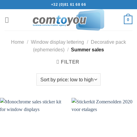
+32 (0)81 61 68 66
0
Home
/
Window display lettering
/
Decorative pack
(ephemerides)
/
Summer sales
FILTER