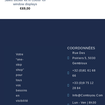
Sales sticker kit in colour for
window displays
€
69,00
COORDONNÉES
Rue Des
Votre
Poiriers 5, 5030
“one-
Gembloux
stop
shop”
+32 (0)81 61 68
pour
66
tous
+33 (0)9 75 12
vos
28 84
besoins
Info@comtoyou.com
en
visibilité
Lun - Ven | 8h30