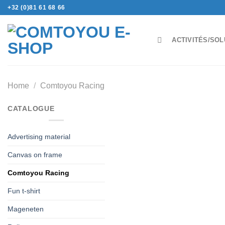
Ga
+32 (0)81 61 68 66
naar
inhoud
ACTIVITÉS/SOL
Home
/
Comtoyou Racing
CATALOGUE
Advertising material
Canvas on frame
Comtoyou Racing
Fun t-shirt
Mageneten