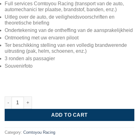
Full services Comtoyou Racing (transport van de auto,
automechanici ter plaatse, brandstof, banden, enz.)
Uitleg over de auto, de veiligheidsvoorschriften en
theoretische briefing
Ondertekening van de ontheffing van de aansprakelijkheid
Ontmoeting met uw ervaren piloot
Ter beschikking stelling van een volledig brandwerende
uitrusting (pak, helm, schoenen, enz.)
3 ronden als passagier
Souvenirfoto
Circuitdoop (passagiers) in een VW tweezit Fun Cup quantity
ADD TO CART
Category:
Comtoyou Racing