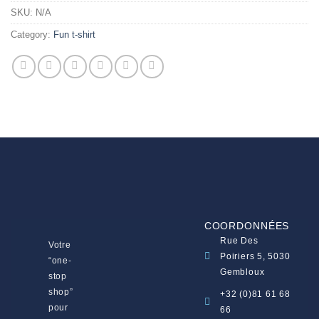
SKU:
N/A
Category:
Fun t-shirt
COORDONNÉES
Rue Des
Votre
Poiriers 5, 5030
“one-
Gembloux
stop
shop”
+32 (0)81 61 68
pour
66