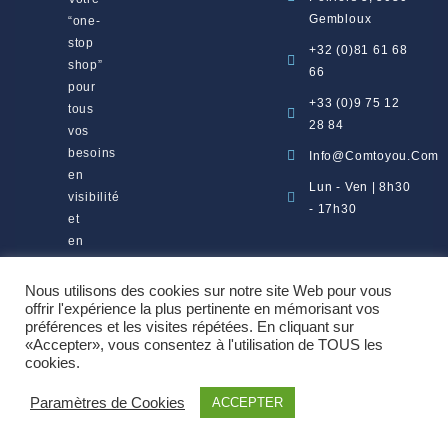
Gembloux
“one-
stop
+32 (0)81 61 68
shop”
66
pour
+33 (0)9 75 12
tous
28 84
vos
besoins
Info@comtoyou.com
en
Lun - Ven | 8h30
visibilité
- 17h30
et
en
marketing.
Nous utilisons des cookies sur notre site Web pour vous
offrir l'expérience la plus pertinente en mémorisant vos
préférences et les visites répétées. En cliquant sur
«Accepter», vous consentez à l'utilisation de TOUS les
Copyright 2026 ©
Comtoyou srl
cookies.
Paramètres de Cookies
ACCEPTER