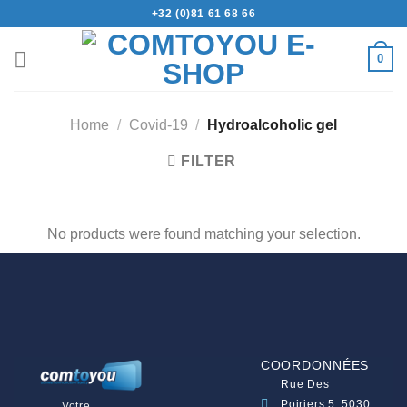
+32 (0)81 61 68 66
0
Home
/
Covid-19
/
Hydroalcoholic gel
FILTER
No products were found matching your selection.
COORDONNÉES
Rue Des
Poiriers 5, 5030
Votre