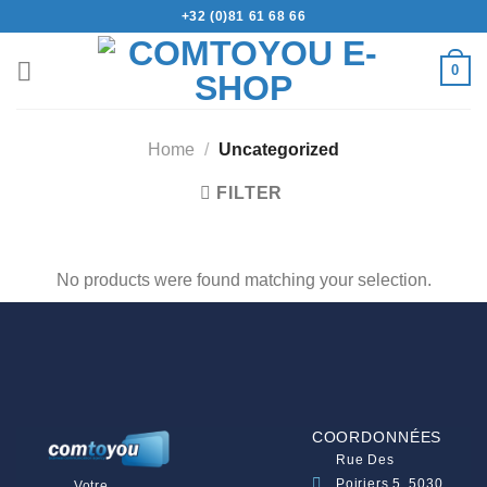
+32 (0)81 61 68 66
0
Home
/
Uncategorized
FILTER
No products were found matching your selection.
COORDONNÉES
Rue Des
Poiriers 5, 5030
Votre