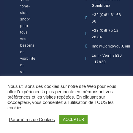
Gembloux
“one-
stop
+32 (0)81 61 68
shop”
66
pour
+33 (0)9 75 12
tous
28 84
vos
besoins
Info@comtoyou.com
en
Lun - Ven | 8h30
visibilité
- 17h30
et
en
marketing.
Nous utilisons des cookies sur notre site Web pour vous
offrir l'expérience la plus pertinente en mémorisant vos
préférences et les visites répétées. En cliquant sur
«Accepter», vous consentez à l'utilisation de TOUS les
Copyright 2026 ©
Comtoyou srl
cookies.
Paramètres de Cookies
ACCEPTER