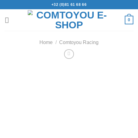
+32 (0)81 61 68 66
0
Home
/
Comtoyou Racing