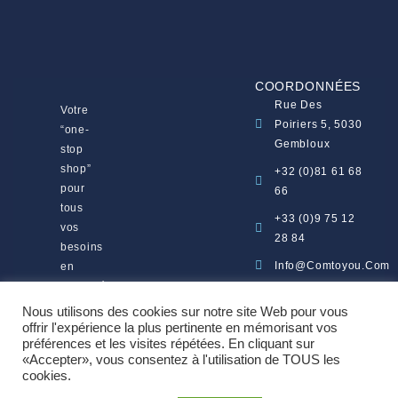
COORDONNÉES
Rue Des
Votre
Poiriers 5, 5030
“one-
Gembloux
stop
shop”
+32 (0)81 61 68
pour
66
tous
+33 (0)9 75 12
vos
28 84
besoins
Info@comtoyou.com
en
visibilité
Lun - Ven | 8h30
et
Nous utilisons des cookies sur notre site Web pour vous
- 17h30
en
offrir l'expérience la plus pertinente en mémorisant vos
préférences et les visites répétées. En cliquant sur
marketing.
«Accepter», vous consentez à l'utilisation de TOUS les
cookies.